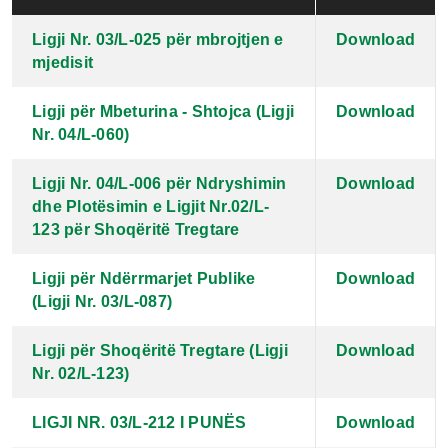
Ligji Nr. 03/L-025 për mbrojtjen e
Download
mjedisit
Ligji për Mbeturina - Shtojca (Ligji
Download
Nr. 04/L-060)
Ligji Nr. 04/L-006 për Ndryshimin
Download
dhe Plotësimin e Ligjit Nr.02/L-
123 për Shoqëritë Tregtare
Ligji për Ndërrmarjet Publike
Download
(Ligji Nr. 03/L-087)
Ligji për Shoqëritë Tregtare (Ligji
Download
Nr. 02/L-123)
LIGJI NR. 03/L-212 I PUNËS
Download