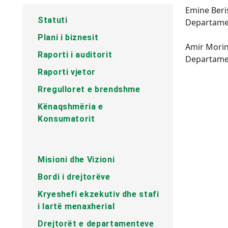
Emine Beris
Statuti
Departame
Plani i biznesit
Amir Mori
Raporti i auditorit
Departamen
Raporti vjetor
Rregulloret e brendshme
Kënaqshmëria e
Konsumatorit
Misioni dhe Vizioni
Bordi i drejtorëve
Kryeshefi ekzekutiv dhe stafi
i lartë menaxherial
Drejtorët e departamenteve