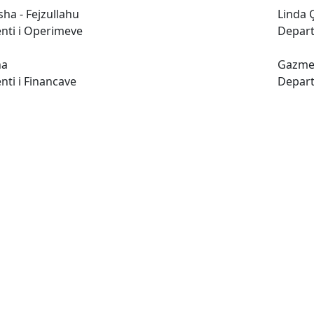
ha - Fejzullahu
Linda 
nti i Operimeve
Depart
na
Gazme
ti i Financave
Depart