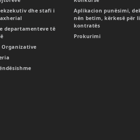
ejtorëve
Konkurse
ekzekutiv dhe stafi i
Aplikacion punësimi, de
axherial
nën betim, kërkesë për l
kontratës
 e departamenteve të
së
Prokurimi
 Organizative
eria
rëndësishme