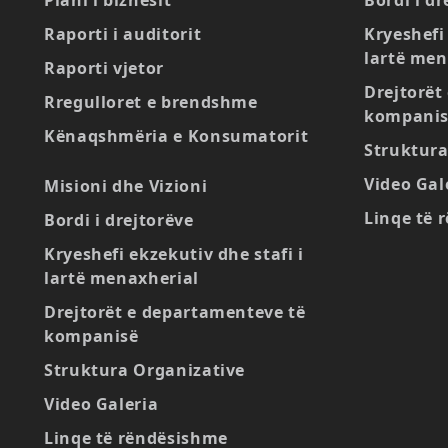
Plani i biznesit
Bordi i dr
Raporti i auditorit
Kryeshefi 
lartë men
Raporti vjetor
Drejtorët
Rregulloret e brendshme
kompani
Kënaqshmëria e Konsumatorit
Struktura
Video Gal
Misioni dhe Vizioni
Linqe të 
Bordi i drejtorëve
Kryeshefi ekzekutiv dhe stafi i
lartë menaxherial
Drejtorët e departamenteve të
kompanisë
Struktura Organizative
Video Galeria
Linqe të rëndësishme