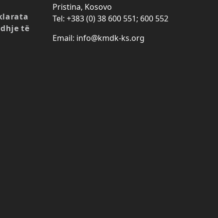
Pristina, Kosovo
klarata
Tel: +383 (0) 38 600 551; 600 552
idhje të
Email: info@kmdk-ks.org