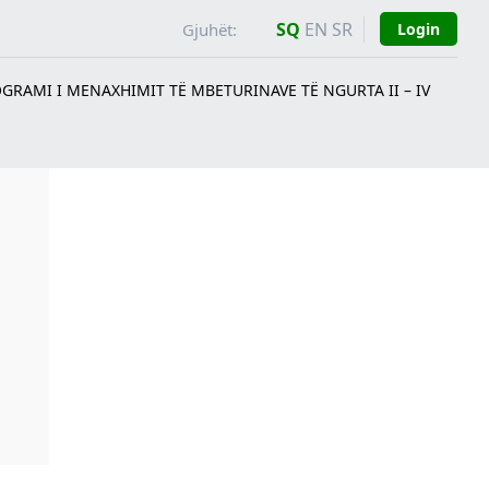
SQ
EN
SR
Gjuhët:
Login
GRAMI I MENAXHIMIT TË MBETURINAVE TË NGURTA II – IV