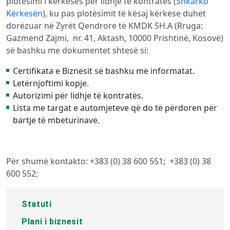
plotësimi i kërkesës për lidhje të kontratës (
Shkarko
Kërkesën
), ku pas plotësimit të kësaj kërkese duhet
dorëzuar në Zyrët Qendrore të KMDK SH.A (Rruga:
Gazmend Zajmi, nr. 41, Aktash, 10000 Prishtinë, Kosovë)
së bashku me dokumentet shtesë si:
Certifikata e Biznesit së bashku me informatat.
Letërnjoftimi kopje.
Autorizimi për lidhje të kontratës.
Lista me targat e automjeteve që do të përdoren për
bartje të mbeturinave.
Për shumë kontakto: +383 (0) 38 600 551; +383 (0) 38
600 552;
Statuti
Plani i biznesit