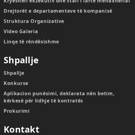
Kryeshefi ekzekutiv dhe stafi i lartë menaxherial
Drejtorët e departamenteve të kompanisë
Struktura Organizative
Video Galeria
Linqe të rëndësishme
Shpallje
Shpallje
Konkurse
Aplikacion punësimi, deklarata nën betim,
kërkesë për lidhje të kontratës
Prokurimi
Kontakt